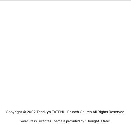
Copyright ©
2002
Tenrikyo TATENUI Brunch Church
All Rights Reserved.
WordPress Luxeritas Theme is provided by "
Thought is free
".