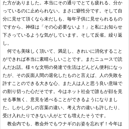
た方がありました。本当にその通りでとても疲れる、分か
っているのに止められない。まさに癖性分です。そして自
分に見せて頂くなら未だしも、毎年子供に見せられるもの
ですから、神様は「その心必要ないよ！」と私にお知らせ
下さっているような気がしています。そして反省。繰り返
し。
何でも美味しく頂いて、満足し、きれいに消化すること
ができれば本当に素晴らしいことです。またニュースで読
んだお話。様々な文明の発達で生活はどんどん便利になっ
たが、その反面人間の退化したものと言えば、人の失敗を
許すことのできる大きな心、また人は人と思う良い意味で
の割り切った心だそです。今はネット社会で誰もが顔を見
せる事無く、意見を述べることができるようになりまし
た。しかし少しの言葉の違い、考え方の違いも許したり、
受け入れたりできない人がとても増えたそうです。
教会内でも、教会外でもウナギのお姿を忘れず！今年は