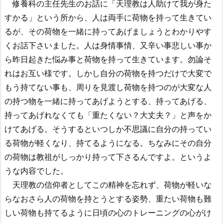
修養科の主任先生のお話に「天理教は人助けて我が身た
すかる」という所から、人は両手に荷物を持って生きてい
るが、その荷物を一緒に持ってあげましょうとわかりやす
くお話下さいました。人は身情事情、又辛い事悲しい事か
ら昨日起きた悩み事と荷物を持って生きています。勿論そ
れはお互い様です。しかし自分の荷物を持つだけで大変で
もう持てない事も、周りを見渡し荷物を持つのが大変な人
の持つ物を一緒に持ってあげようとする、持ってあげる、
持ってあげれなくても「重たくない？大丈夫？」と声をか
けてあげる。そうするといつしか不思議に自分の持ってい
る荷物が軽くなり、持てるようになる。ちなみにその自分
の荷物は教祖がしっかり持って下さるんですよ。というよ
うな内容でした。
天理教の信仰者としてこの精神を忘れず、荷物が軽いな
らなおさら人の荷物を持とうとする姿勢、重たい荷物も難
しい荷物も持てるように日頃の心のトレーニングの心がけ