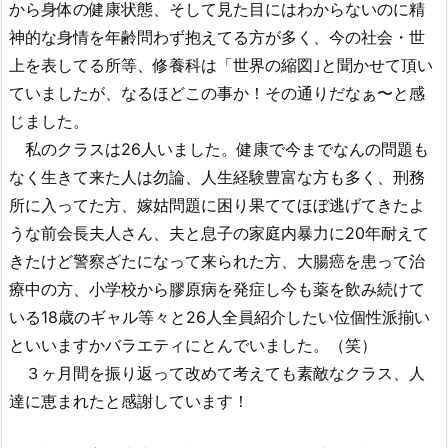
から身体の健康状態、そして見た目にはわからないのに精
神的な身情を年齢問わず抱えてる方が多く、今の社会・世
上を表してる所等、修養科は「世界の縮図｣と聞かせて頂い
ていましたが、なるほどこの事か！その通りだなぁ〜と感
じました。
私のクラスは26人いました。健康で今までなんの問題も
なく生きて来た人は勿論、人生経験豊富な方も多く、刑務
所に入ってた方、嫁姑問題に困り果ててほぼ逃げてきたよ
うな前会長夫人さん、夫と息子の家庭内暴力に20年耐えて
きたけど警察ざたになって来られた方、大腸癌を患って治
療中の方、小学校から膠原病を発症し今も薬を飲み続けて
いる18歳のギャル等々と26人全員紹介したい位個性派揃い
といいますかバラエティにとんでいました。（笑）
３ヶ月間を振り返って改めて考えても素敵なクラス、人
達に恵まれたと感謝しています！