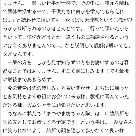
りません。「楽しい行事が一杯で、その中に、親元を離れ
て団体生活する中で、子供たちに何かを学んでもらえれ
ば…」と誘わせて頂いても、やっぱり天理教という宗教がひ
っかかり断られるのがほとんどです。「行って頂いたから
といって、信仰がどうとか、違うものに勧誘されるという
のは全くありませんので…」など説明して誤解は解いても、
ダメなんです。
一般の方を、しかも見ず知らずの方をお誘いするのは容
易なことではありません。すごく身にしみます！でも最後
の最後まであきらめず、
『今の苦労は先の楽しみ』と言い聞かせ、おぢばに帰った
とき気持ちよく教祖にお会い出来る様、教祖に喜んでいた
だける様、ガムシャラに頑張りたいと思います。
ちなみに私たち「まつやま坊ちゃん隊」は、山陰詰所を
宿泊先としてお借りする予定です。という事は… みなさん
に笑われないよう、詰所で顔を隠して歩かなくて良い様