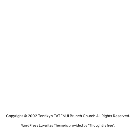
Copyright ©
2002
Tenrikyo TATENUI Brunch Church
All Rights Reserved.
WordPress Luxeritas Theme is provided by "
Thought is free
".