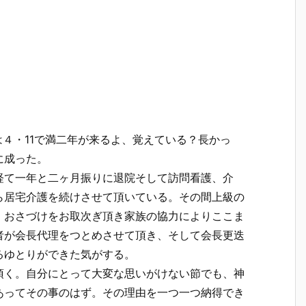
４・11で満二年が来るよ、覚えている？長かっ
に成った。
て一年と二ヶ月振りに退院そして訪問看護、介
ら居宅介護を続けさせて頂いている。その間上級の
、おさづけをお取次ぎ頂き家族の協力によりここま
者が会長代理をつとめさせて頂き、そして会長更迭
るゆとりができた気がする。
く。自分にとって大変な思いがけない節でも、神
あってその事のはず。その理由を一つ一つ納得でき