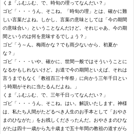
くま「ふむふむ、で、時旬の理ってなんだい？」
ゴビ「・・・うん、そこね。「時旬の理」とは、確かに難
しい言葉だよね。しかし、言葉の意味としては「今の期間
の意味合い」ということなんだけど。それじゃあ、今の期
間というのは何を意味するでしょう？」
ゴビ「う～ん。梅雨かな？でも雨少ないから、初夏か
な？」
ゴビ「・・・いや、確かに、世間一般ではそういうことに
なるかもしれないけど。お道で今の期間といえば、それは
言うまでもなく「教祖百三十年祭」に向かう三年千日とい
う時期がそれに当たるんだよね。」
くま「ふむふむ、で、三年千日ってなんだい？」
ゴビ「・・・うん、そこね。はい。解説いたします。神様
は、私たち人間がたどるべき人生のお手本として「おやさ
まのひながた」をお残しくださったんだ。おやさまのひな
がたは四十一歳から九十歳まで五十年間の教祖の道すがら